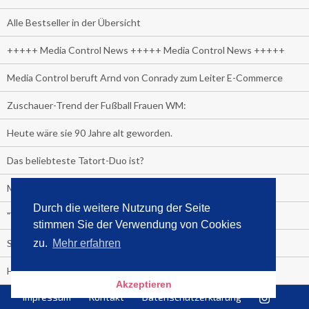
Alle Bestseller in der Übersicht
+++++ Media Control News +++++ Media Control News +++++
Media Control beruft Arnd von Conrady zum Leiter E-Commerce
Zuschauer-Trend der Fußball Frauen WM:
Heute wäre sie 90 Jahre alt geworden.
Das beliebteste Tatort-Duo ist?
Media Control: Friday-Greta
Durch die weitere Nutzung der Seite
"Viva la Vagina!" oder "Kamasutra Workout":
stimmen Sie der Verwendung von Cookies
Senna Gammour erhält Spitzenfeder für meistverkauftes Buch
zu.
Mehr erfahren
Heute ist Welttag des Buches!
Akzeptieren
Impressum
Kontakt
Datenschutzerklärung
TV-Marktanteile auf einen Blick