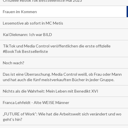
Offizielle #BookTok Bestsellerliste Mai 2023
Frauen im Kommen
Lesemotive ab sofort in MC Metis
Kai Diekmann: Ich war BILD
TikTok und Media Control veröffentlichen die erste offizielle
#BookTok Bestsellerliste
Noch wach?
Das ist eine Überraschung. Media Control weiß, ob Frau oder Mann
und hat auch die fünf meistverkauften Bücher in jeder Gruppe.
Nichts als die Wahrheit: Mein Leben mit Benedikt XVI
Franca Lehfeldt - Alte WEISE Männer
„FUTURE of Work”: Wie hat die Arbeitswelt sich verändert und wo
geht’s hin?