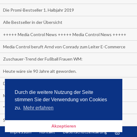
Die Promi-Bestseller 1. Halbjahr 2019
Alle Bestseller in der Übersicht
+++++ Media Control News +++++ Media Control News +++++
Media Control beruft Arnd von Conrady zum Leiter E-Commerce
Zuschauer-Trend der Fußball Frauen WM:
Heute wäre sie 90 Jahre alt geworden.
Das beliebteste Tatort-Duo ist?
Durch die weitere Nutzung der Seite
Media Control: Friday-Greta
stimmen Sie der Verwendung von Cookies
"Viva la Vagina!" oder "Kamasutra Workout":
zu.
Mehr erfahren
Senna Gammour erhält Spitzenfeder für meistverkauftes Buch
Akzeptieren
Impressum
Kontakt
Datenschutzerklärung
Heute ist Welttag des Buches!