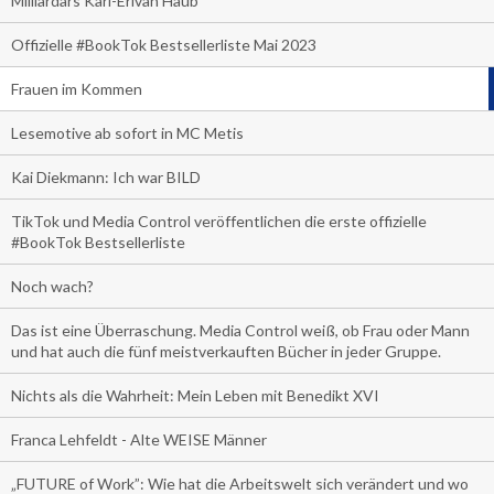
Milliardärs Karl-Erivan Haub
Offizielle #BookTok Bestsellerliste Mai 2023
Frauen im Kommen
Lesemotive ab sofort in MC Metis
Kai Diekmann: Ich war BILD
TikTok und Media Control veröffentlichen die erste offizielle
#BookTok Bestsellerliste
Noch wach?
Das ist eine Überraschung. Media Control weiß, ob Frau oder Mann
und hat auch die fünf meistverkauften Bücher in jeder Gruppe.
Nichts als die Wahrheit: Mein Leben mit Benedikt XVI
Franca Lehfeldt - Alte WEISE Männer
„FUTURE of Work”: Wie hat die Arbeitswelt sich verändert und wo