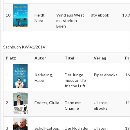
10
Heldt,
Wind aus West
dtv ebook
13,
Nora
mit starken
Böen
Sachbuch KW 41/2014
Platz
Autor
Titel
Verlag
Pr
1
Kerkeling,
Der Junge
Piper ebooks
16
Hape
muss an die
frische Luft
2
Enders, Giulia
Darm mit
Ullstein
14
Charme
eBooks
3
Scholl-Latour,
Der Fluch der
Ullstein
19