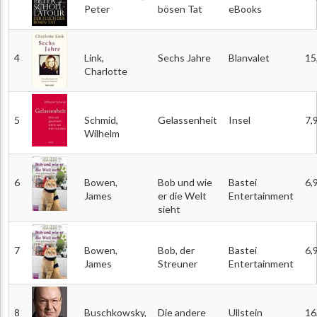
Peter
bösen Tat
eBooks
4
Link,
Sechs Jahre
Blanvalet
15
Charlotte
5
Schmid,
Gelassenheit
Insel
7,
Wilhelm
6
Bowen,
Bob und wie
Bastei
6,
James
er die Welt
Entertainment
sieht
7
Bowen,
Bob, der
Bastei
6,
James
Streuner
Entertainment
8
Buschkowsky,
Die andere
Ullstein
16