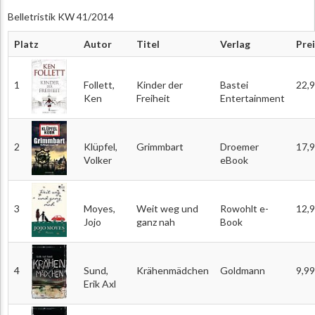
Belletristik KW 41/2014
Platz
Autor
Titel
Verlag
Pre
1
Follett,
Kinder der
Bastei
22,
Ken
Freiheit
Entertainment
2
Klüpfel,
Grimmbart
Droemer
17,
Volker
eBook
3
Moyes,
Weit weg und
Rowohlt e-
12,
Jojo
ganz nah
Book
4
Sund,
Krähenmädchen
Goldmann
9,99
Erik Axl