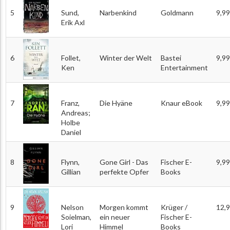
5
Sund,
Narbenkind
Goldmann
9,99
Erik Axl
6
Follet,
Winter der Welt
Bastei
9,99
Ken
Entertainment
7
Franz,
Die Hyäne
Knaur eBook
9,99
Andreas;
Holbe
Daniel
8
Flynn,
Gone Girl - Das
Fischer E-
9,99
Gillian
perfekte Opfer
Books
9
Nelson
Morgen kommt
Krüger /
12,
Soielman,
ein neuer
Fischer E-
Lori
Himmel
Books