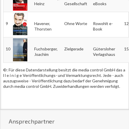
Heinz
Gesellschaft
eBooks
9
Havener,
Ohne Worte
Rowohlt e-
12
Thorsten
Book
10
Fuchsberger,
Zielgerade
Gütersloher
15
Joachim
Verlagshaus
©: Für diese Datendarstellung besitzt die media control GmbH das a
l l e i n i g e Veröffentlichungs- und Vermarktungsrecht. Jede - auch
auszugsweise - Veröffentlichung dazu bedarf der Genehmigung
durch media control GmbH. Zuwiderhandlungen werden verfolgt.
Ansprechpartner