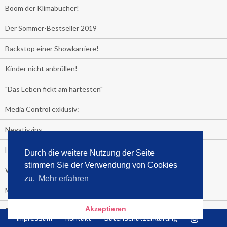
Boom der Klimabücher!
Der Sommer-Bestseller 2019
Backstop einer Showkarriere!
Kinder nicht anbrüllen!
"Das Leben fickt am härtesten"
Media Control exklusiv:
Negativzins
Heute ist Tag des Malbuchs
Durch die weitere Nutzung der Seite
stimmen Sie der Verwendung von Cookies
Welches Auto fahren Sie?
zu.
Mehr erfahren
Media Control ermittelt: Das ist der Sommerhit 2019
Akzeptieren
Rammstein, "Tatort" und ein Känguru an der Spitze
Impressum
Kontakt
Datenschutzerklärung