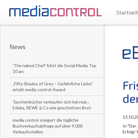
Startsei
News
'The naked Chef' führt die Social Media Top
10 an:
Fr
„Fifty Shades of Grey – Gefährliche Liebe“
erhält media control-Award
de
Taschenbücher verkaufen sich bei real,-,
Edeka, REWE & Co wie geschnitten Brot:
13.10.2
media control steigert die tägliche
In "Der 
Buchverkaufsabfrage auf über 9.000
Erfolg!
Verkaufsstellen