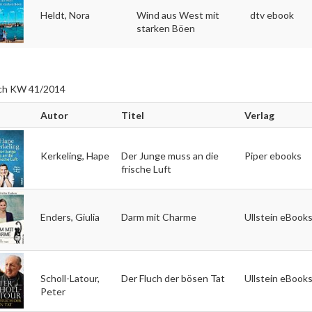
Heldt, Nora
Wind aus West mit
dtv ebook
starken Böen
ch KW 41/2014
Autor
Titel
Verlag
Kerkeling, Hape
Der Junge muss an die
Piper ebooks
frische Luft
Enders, Giulia
Darm mit Charme
Ullstein eBook
Scholl-Latour,
Der Fluch der bösen Tat
Ullstein eBook
Peter