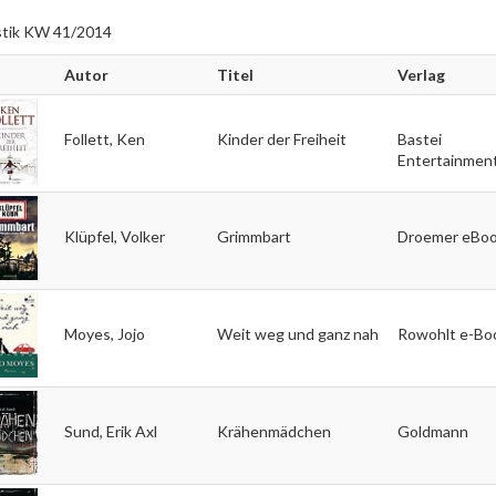
istik KW 41/2014
Autor
Titel
Verlag
Follett, Ken
Kinder der Freiheit
Bastei
Entertainmen
Klüpfel, Volker
Grimmbart
Droemer eBo
Moyes, Jojo
Weit weg und ganz nah
Rowohlt e-Bo
Sund, Erik Axl
Krähenmädchen
Goldmann