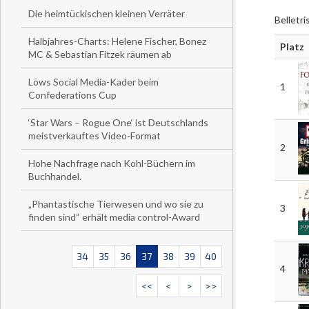
Die heimtückischen kleinen Verräter
Belletr
Halbjahres-Charts: Helene Fischer, Bonez
Platz
MC & Sebastian Fitzek räumen ab
Löws Social Media-Kader beim
1
Confederations Cup
‘Star Wars – Rogue One‘ ist Deutschlands
meistverkauftes Video-Format
2
Hohe Nachfrage nach Kohl-Büchern im
Buchhandel.
„Phantastische Tierwesen und wo sie zu
3
finden sind“ erhält media control-Award
34
35
36
37
38
39
40
4
<<
<
>
>>