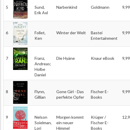
5
Sund,
Narbenkind
Goldmann
9,99
Erik Axl
6
Follet,
Winter der Welt
Bastei
9,99
Ken
Entertainment
7
Franz,
Die Hyäne
Knaur eBook
9,99
Andreas;
Holbe
Daniel
8
Flynn,
Gone Girl - Das
Fischer E-
9,99
Gillian
perfekte Opfer
Books
9
Nelson
Morgen kommt
Krüger /
12,
Soielman,
ein neuer
Fischer E-
Lori
Himmel
Books