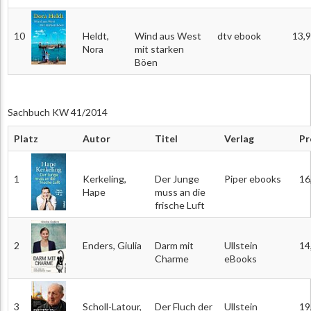
10
Heldt,
Wind aus West
dtv ebook
13,
Nora
mit starken
Böen
Sachbuch KW 41/2014
Platz
Autor
Titel
Verlag
Pr
1
Kerkeling,
Der Junge
Piper ebooks
16
Hape
muss an die
frische Luft
2
Enders, Giulia
Darm mit
Ullstein
14
Charme
eBooks
3
Scholl-Latour,
Der Fluch der
Ullstein
19