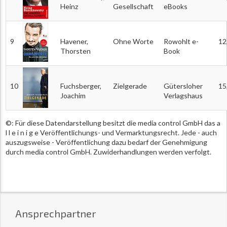
Heinz
Gesellschaft
eBooks
9
Havener,
Ohne Worte
Rowohlt e-
12
Thorsten
Book
10
Fuchsberger,
Zielgerade
Gütersloher
15
Joachim
Verlagshaus
©: Für diese Datendarstellung besitzt die media control GmbH das a
l l e i n i g e Veröffentlichungs- und Vermarktungsrecht. Jede - auch
auszugsweise - Veröffentlichung dazu bedarf der Genehmigung
durch media control GmbH. Zuwiderhandlungen werden verfolgt.
Ansprechpartner