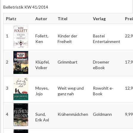
Belletristik KW 41/2014
Platz
Autor
Titel
Verlag
Pre
1
Follett,
Kinder der
Bastei
22,
Ken
Freiheit
Entertainment
2
Klüpfel,
Grimmbart
Droemer
17,
Volker
eBook
3
Moyes,
Weit weg und
Rowohlt e-
12,
Jojo
ganz nah
Book
4
Sund,
Krähenmädchen
Goldmann
9,99
Erik Axl