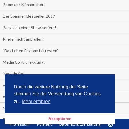
Boom der Klimabücher!
Der Sommer-Bestseller 2019
Backstop einer Showkarriere!
Kinder nicht anbrüllen!
"Das Leben fickt am härtesten"
Media Control exklusiv:
Negativzins
Heute ist Tag des Malbuchs
Durch die weitere Nutzung der Seite
stimmen Sie der Verwendung von Cookies
Welches Auto fahren Sie?
zu.
Mehr erfahren
Media Control ermittelt: Das ist der Sommerhit 2019
Akzeptieren
Rammstein, "Tatort" und ein Känguru an der Spitze
Impressum
Kontakt
Datenschutzerklärung