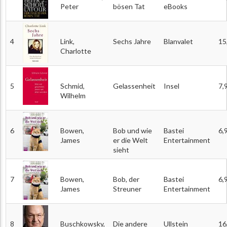
Peter
bösen Tat
eBooks
4
Link,
Sechs Jahre
Blanvalet
15
Charlotte
5
Schmid,
Gelassenheit
Insel
7,
Wilhelm
6
Bowen,
Bob und wie
Bastei
6,
James
er die Welt
Entertainment
sieht
7
Bowen,
Bob, der
Bastei
6,
James
Streuner
Entertainment
8
Buschkowsky,
Die andere
Ullstein
16