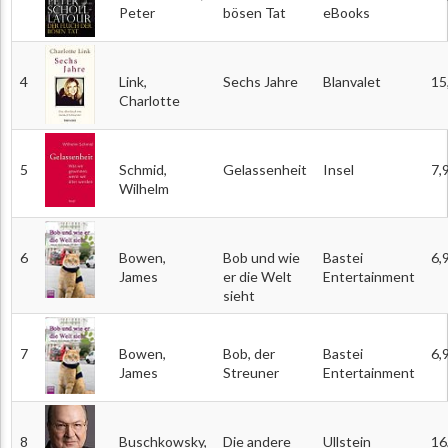
Peter
bösen Tat
eBooks
4
Link,
Sechs Jahre
Blanvalet
15
Charlotte
5
Schmid,
Gelassenheit
Insel
7,
Wilhelm
6
Bowen,
Bob und wie
Bastei
6,
James
er die Welt
Entertainment
sieht
7
Bowen,
Bob, der
Bastei
6,
James
Streuner
Entertainment
8
Buschkowsky,
Die andere
Ullstein
16