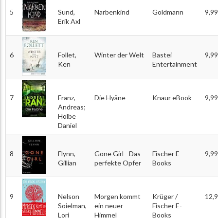
5
Sund,
Narbenkind
Goldmann
9,99
Erik Axl
6
Follet,
Winter der Welt
Bastei
9,99
Ken
Entertainment
7
Franz,
Die Hyäne
Knaur eBook
9,99
Andreas;
Holbe
Daniel
8
Flynn,
Gone Girl - Das
Fischer E-
9,99
Gillian
perfekte Opfer
Books
9
Nelson
Morgen kommt
Krüger /
12,
Soielman,
ein neuer
Fischer E-
Lori
Himmel
Books