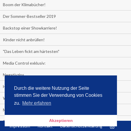
Boom der Klimabücher!
Der Sommer-Bestseller 2019
Backstop einer Showkarriere!
Kinder nicht anbrüllen!
"Das Leben fickt am härtesten"
Media Control exklusiv:
Negativzins
Heute ist Tag des Malbuchs
Durch die weitere Nutzung der Seite
stimmen Sie der Verwendung von Cookies
Welches Auto fahren Sie?
zu.
Mehr erfahren
Media Control ermittelt: Das ist der Sommerhit 2019
Akzeptieren
Rammstein, "Tatort" und ein Känguru an der Spitze
Impressum
Kontakt
Datenschutzerklärung