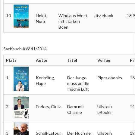
10
Heldt,
Wind aus West
dtv ebook
13,
Nora
mit starken
Böen
Sachbuch KW 41/2014
Platz
Autor
Titel
Verlag
Pr
1
Kerkeling,
Der Junge
Piper ebooks
16
Hape
muss an die
frische Luft
2
Enders, Giulia
Darm mit
Ullstein
14
Charme
eBooks
3
Scholl-Latour,
Der Fluch der
Ullstein
19