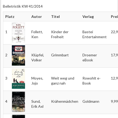
Belletristik KW 41/2014
Platz
Autor
Titel
Verlag
Pre
1
Follett,
Kinder der
Bastei
22,
Ken
Freiheit
Entertainment
2
Klüpfel,
Grimmbart
Droemer
17,
Volker
eBook
3
Moyes,
Weit weg und
Rowohlt e-
12,
Jojo
ganz nah
Book
4
Sund,
Krähenmädchen
Goldmann
9,99
Erik Axl