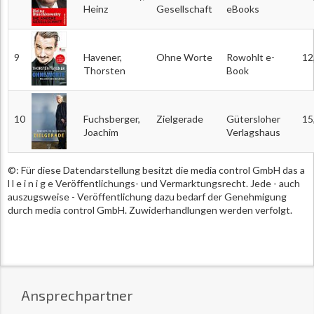
Heinz
Gesellschaft
eBooks
9
Havener,
Ohne Worte
Rowohlt e-
12
Thorsten
Book
10
Fuchsberger,
Zielgerade
Gütersloher
15
Joachim
Verlagshaus
©: Für diese Datendarstellung besitzt die media control GmbH das a
l l e i n i g e Veröffentlichungs- und Vermarktungsrecht. Jede - auch
auszugsweise - Veröffentlichung dazu bedarf der Genehmigung
durch media control GmbH. Zuwiderhandlungen werden verfolgt.
Ansprechpartner