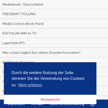
Niederlande - Deutschland:
PRESSEMITTEILUNG
Media Control eBook-Panel
BIATHLON-WM im TV
Lagerfelds N°5
Wer schaut täglich fast sieben Stunden Fernsehen?
Es Pilchert allerorten
Geheime Promi-Bücher-Bestenliste
Durch die weitere Nutzung der Seite
stimmen Sie der Verwendung von Cookies
Gratis-E-Book-Aktionen
zu.
Mehr erfahren
Gefahr fürs Dschungelcamp!
Akzeptieren
PRESSEMITTEILUNG
Impressum
Kontakt
Datenschutzerklärung