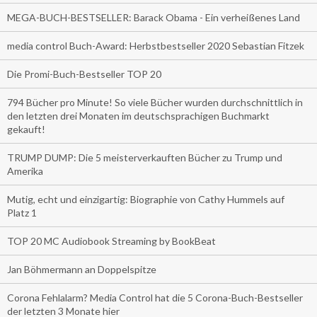
MEGA-BUCH-BESTSELLER: Barack Obama - Ein verheißenes Land
media control Buch-Award: Herbstbestseller 2020 Sebastian Fitzek
Die Promi-Buch-Bestseller TOP 20
794 Bücher pro Minute! So viele Bücher wurden durchschnittlich in
den letzten drei Monaten im deutschsprachigen Buchmarkt
gekauft!
TRUMP DUMP: Die 5 meisterverkauften Bücher zu Trump und
Amerika
Mutig, echt und einzigartig: Biographie von Cathy Hummels auf
Platz 1
TOP 20 MC Audiobook Streaming by BookBeat
Jan Böhmermann an Doppelspitze
Corona Fehlalarm? Media Control hat die 5 Corona-Buch-Bestseller
der letzten 3 Monate hier