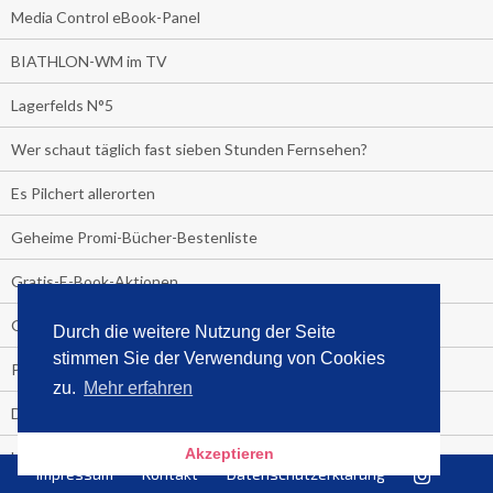
Media Control eBook-Panel
BIATHLON-WM im TV
Lagerfelds N°5
Wer schaut täglich fast sieben Stunden Fernsehen?
Es Pilchert allerorten
Geheime Promi-Bücher-Bestenliste
Gratis-E-Book-Aktionen
Gefahr fürs Dschungelcamp!
Durch die weitere Nutzung der Seite
stimmen Sie der Verwendung von Cookies
PRESSEMITTEILUNG
zu.
Mehr erfahren
Deutschland im Handball-Fieber
Akzeptieren
Libri und Media Control verlängern Vertrag langfristig
Impressum
Kontakt
Datenschutzerklärung