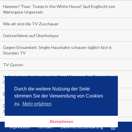
Hammer! "Fear: Trump in the White House" (auf Englisch) von
Watergate-Urgestein
Wie alt sind die TV-Zuschauer
Geisterfahrer auf Überholspur
Gegen Einsamkeit: Single-Haushalte schauen täglich fast 6
Stunden TV
TV-Quote:
Italienisches Kochbuch schießt auf Nummer 1 in Deutschland,
Österreich und Schweiz
Durch die weitere Nutzung der Seite
Blick in die Garage der TV-Dauerglotzer
stimmen Sie der Verwendung von Cookies
zu.
Mehr erfahren
Die Deutschen investieren, während die Österreicher und
Schweizer noch nachdenken, wie sie reich werden.
Akzeptieren
Meistverkaufte Blu-ray im zweiten Quartal – Doppelspitze für
Impressum
Kontakt
Datenschutzerklärung
Disney