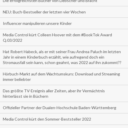
Die erfolgreichsten Bücher von Liebscher und Bracht
NEU: Buch-Bestseller der letzten vier Wochen
Influencer manipulieren unsere Kinder
Media Control kürt Colleen Hoover mit dem #BookTok Award
Q.03/2022
Hat Robert Habeck, als er mit seiner Frau Andrea Paluch im letzten
Jahr in einem Kinderbuch erzählt, wie aufregend doch ein
Stromausfall sein kann, schon geahnt, was 2022 auf ihn zukommt??
Hörbuch-Markt auf dem Wachtumskurs: Download und Streaming
immer beliebter
Das größte TV-Ereignis aller Zeiten, aber ihr Vermächtnis
hinterlässt sie in Büchern
Offizieller Partner der Dualen-Hochschule Baden-Württemberg
Media Control kürt den Sommer-Beststeller 2022