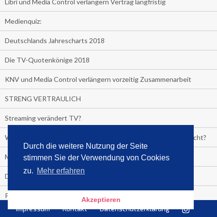
Libri und Media Control verlängern Vertrag langfristig
Medienquiz:
Deutschlands Jahrescharts 2018
Die TV-Quotenkönige 2018
KNV und Media Control verlängern vorzeitig Zusammenarbeit
STRENG VERTRAULICH
Streaming verändert TV?
Welcher TV-Sender hat seine Marktanteile seit 2013 vervierfacht?
Durch die weitere Nutzung der Seite
Michelle for President!
stimmen Sie der Verwendung von Cookies
zu.
Mehr erfahren
Das gruseligste Buch aller Zeiten
Promi-Biografien
Akzeptieren
Impressum
Kontakt
Datenschutzerklärung
Kerkeling erhält Spitzenfeder für meistverkauftes Buch