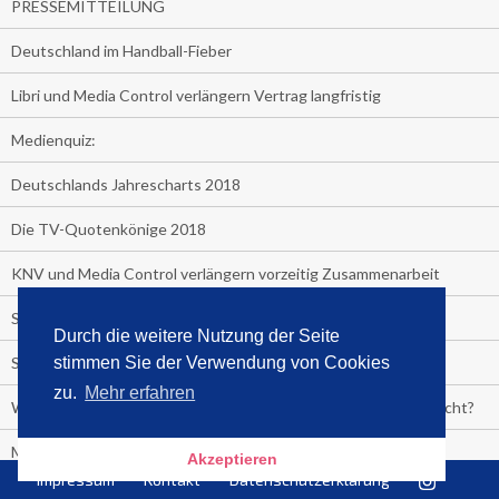
PRESSEMITTEILUNG
Deutschland im Handball-Fieber
Libri und Media Control verlängern Vertrag langfristig
Medienquiz:
Deutschlands Jahrescharts 2018
Die TV-Quotenkönige 2018
KNV und Media Control verlängern vorzeitig Zusammenarbeit
STRENG VERTRAULICH
Durch die weitere Nutzung der Seite
Streaming verändert TV?
stimmen Sie der Verwendung von Cookies
zu.
Mehr erfahren
Welcher TV-Sender hat seine Marktanteile seit 2013 vervierfacht?
Michelle for President!
Akzeptieren
Impressum
Kontakt
Datenschutzerklärung
Das gruseligste Buch aller Zeiten