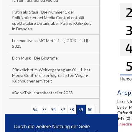
Ich bin fast genau wie du
Putin als Stasi - Die Nummer 1 der
Politikbücher bei Media Control enthält
spektakuläre Details über Putins KGB-Zeit
in Dresden
Lesemotive in MC Metis 1. Hj. 2019 - 1. Hj.
2023
Elon Musk - Die Biografie
Pünktlich zum Weltvegantag am 01.11. hat
Media Control die erfolgreichsten Vegan-
Küchbücher ermittelt
Ansp
#BookTok Jahresbestseller 2023
Lars Ni
Leiter 
54
55
56
57
58
59
60
Öffentl
+49 (
<<
<
>
>>
l.nied
Durch die weitere Nutzung der Seite