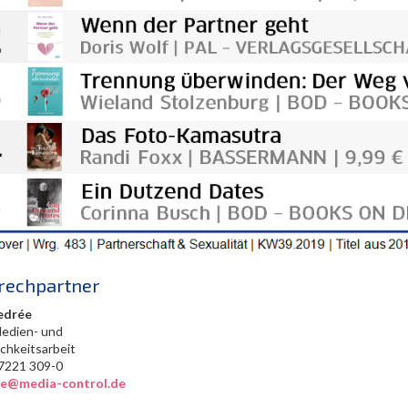
rechpartner
edrée
Medien- und
ichkeitsarbeit
0) 7221 309-0
ree@media-control.de