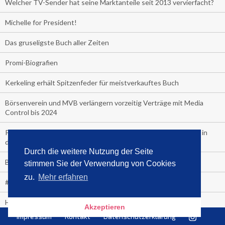
Welcher TV-Sender hat seine Marktanteile seit 2013 vervierfacht?
Michelle for President!
Das gruseligste Buch aller Zeiten
Promi-Biografien
Kerkeling erhält Spitzenfeder für meistverkauftes Buch
Börsenverein und MVB verlängern vorzeitig Verträge mit Media
Control bis 2024
PocketBook, Ceebo und Umbreit bringen Hörbuch-Downloads in
die Cloud
Durch die weitere Nutzung der Seite
Bella Bella
stimmen Sie der Verwendung von Cookies
zu.
Mehr erfahren
#1-Bestseller: "Das ist Alpha!" von Kollegah
Hammer! "Fear: Trump in the White House" (auf Englisch) von
Akzeptieren
Watergate-Urgestein
Impressum
Kontakt
Datenschutzerklärung