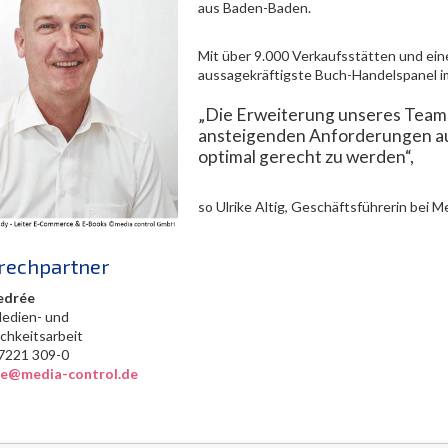
aus Baden-Baden.
Mit über 9.000 Verkaufsstätten und ei
aussagekräftigste Buch-Handelspanel 
„Die Erweiterung unseres Teams 
ansteigenden Anforderungen aus
optimal gerecht zu werden“,
so Ulrike Altig, Geschäftsführerin bei M
rechpartner
edrée
Medien- und
ichkeitsarbeit
0) 7221 309-0
ree@media-control.de