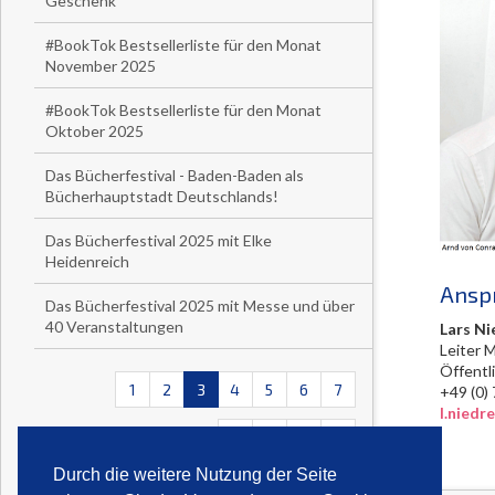
Geschenk
#BookTok Bestsellerliste für den Monat
November 2025
#BookTok Bestsellerliste für den Monat
Oktober 2025
Das Bücherfestival - Baden-Baden als
Bücherhauptstadt Deutschlands!
Das Bücherfestival 2025 mit Elke
Heidenreich
Ansp
Das Bücherfestival 2025 mit Messe und über
40 Veranstaltungen
Lars Ni
Leiter 
Öffentl
1
2
3
4
5
6
7
+49 (
l.nied
<<
<
>
>>
Durch die weitere Nutzung der Seite