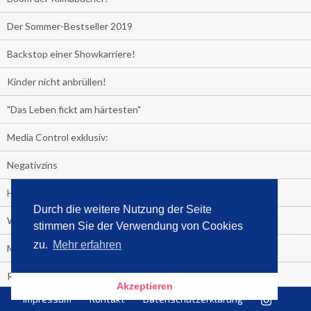
Der Sommer-Bestseller 2019
Backstop einer Showkarriere!
Kinder nicht anbrüllen!
"Das Leben fickt am härtesten"
Media Control exklusiv:
Negativzins
Heute ist Tag des Malbuchs
Durch die weitere Nutzung der Seite
Welches Auto fahren Sie?
stimmen Sie der Verwendung von Cookies
zu.
Mehr erfahren
Media Control ermittelt: Das ist der Sommerhit 2019
Rammstein, "Tatort" und ein Känguru an der Spitze
Akzeptieren
Impressum
Kontakt
Datenschutzerklärung
Die Promi-Bestseller 1. Halbjahr 2019