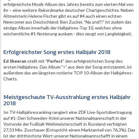
erfolgreichste Musik-Album des Jahres bereits zum vierten Mal von
ihr – eine weitere Rekordmarke deutscher Chartgeschichte. Neben
Altmeisterin Helene Fischer gibt es auf #4 auch einen echten
Newcomer aus Deutschland: Ben Zucker. "Na und?!" ist zudem das
einzige Album innerhalb der Halbjahres-Top 10, welches ohne
wöchentliche #1-Notierung auskam - dies zeugt von Langlebigkeit.
Erfolgreichster Song erstes Halbjahr 2018
Ed Sheeran
stellt mit "
Perfect
" den erfolgreichsten Song des
ersten Halbjahres. Das Album "÷" aus dem der Song entstammt, ist
außerdem das am längsten notierte TOP 10-Album der Halbjahres-
Charts.
Meistgeschaute TV-Ausstrahlung erstes Halbjahr
2018
Im TV-Halbjahresranking rangiert eine ZDF Live-Sportübertragung
auf #1: Den Schweden-Krimi unserer Nationalmannschaft in der
Vorrunde der Fußball-Weltmeisterschaft in Russland verfolgten
27,53 Mio. Zuschauer (Entspricht einem Marktanteil von 76,3%). Das
ist der dritthöchste Wert unserer Nationalmannschafft in einem