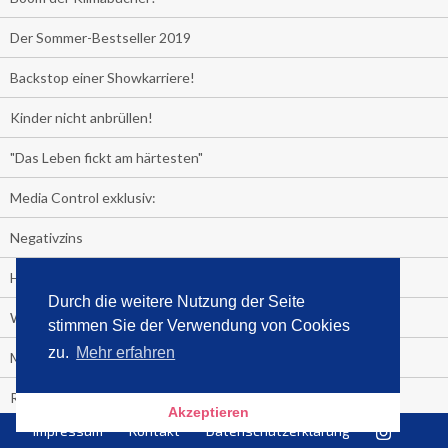
Der Sommer-Bestseller 2019
Backstop einer Showkarriere!
Kinder nicht anbrüllen!
"Das Leben fickt am härtesten"
Media Control exklusiv:
Negativzins
Heute ist Tag des Malbuchs
Durch die weitere Nutzung der Seite
Welches Auto fahren Sie?
stimmen Sie der Verwendung von Cookies
zu.
Mehr erfahren
Media Control ermittelt: Das ist der Sommerhit 2019
Rammstein, "Tatort" und ein Känguru an der Spitze
Akzeptieren
Impressum
Kontakt
Datenschutzerklärung
Die Promi-Bestseller 1. Halbjahr 2019