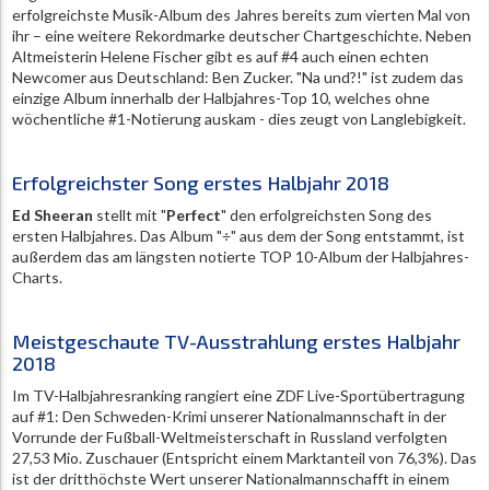
erfolgreichste Musik-Album des Jahres bereits zum vierten Mal von
ihr – eine weitere Rekordmarke deutscher Chartgeschichte. Neben
Altmeisterin Helene Fischer gibt es auf #4 auch einen echten
Newcomer aus Deutschland: Ben Zucker. "Na und?!" ist zudem das
einzige Album innerhalb der Halbjahres-Top 10, welches ohne
wöchentliche #1-Notierung auskam - dies zeugt von Langlebigkeit.
Erfolgreichster Song erstes Halbjahr 2018
Ed Sheeran
stellt mit "
Perfect
" den erfolgreichsten Song des
ersten Halbjahres. Das Album "÷" aus dem der Song entstammt, ist
außerdem das am längsten notierte TOP 10-Album der Halbjahres-
Charts.
Meistgeschaute TV-Ausstrahlung erstes Halbjahr
2018
Im TV-Halbjahresranking rangiert eine ZDF Live-Sportübertragung
auf #1: Den Schweden-Krimi unserer Nationalmannschaft in der
Vorrunde der Fußball-Weltmeisterschaft in Russland verfolgten
27,53 Mio. Zuschauer (Entspricht einem Marktanteil von 76,3%). Das
ist der dritthöchste Wert unserer Nationalmannschafft in einem