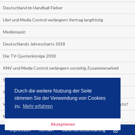
Deutschland im Handball-Fieber
Libri und Media Control verlängern Vertrag langfristig
Medienquiz:
Deutschlands Jahrescharts 2018
Die TV-Quotenkönige 2018
KNV und Media Control verlängern vorzeitig Zusammenarbeit
STRENG VERTRAULICH
Durch die weitere Nutzung der Seite
Streaming verändert TV?
stimmen Sie der Verwendung von Cookies
Welcher TV-Sender hat seine Marktanteile seit 2013 vervierfacht?
zu.
Mehr erfahren
Michelle for President!
Akzeptieren
Das gruseligste Buch aller Zeiten
Impressum
Kontakt
Datenschutzerklärung