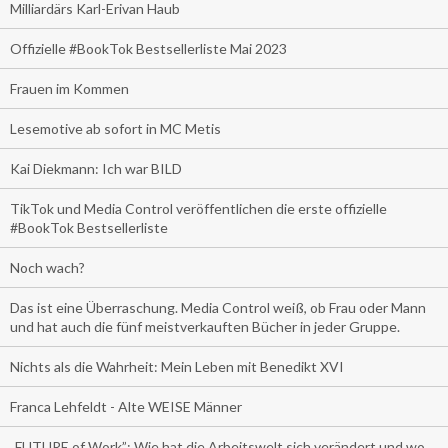
Milliardärs Karl-Erivan Haub
Offizielle #BookTok Bestsellerliste Mai 2023
Frauen im Kommen
Lesemotive ab sofort in MC Metis
Kai Diekmann: Ich war BILD
TikTok und Media Control veröffentlichen die erste offizielle
#BookTok Bestsellerliste
Noch wach?
Das ist eine Überraschung. Media Control weiß, ob Frau oder Mann
und hat auch die fünf meistverkauften Bücher in jeder Gruppe.
Nichts als die Wahrheit: Mein Leben mit Benedikt XVI
Franca Lehfeldt - Alte WEISE Männer
„FUTURE of Work”: Wie hat die Arbeitswelt sich verändert und wo