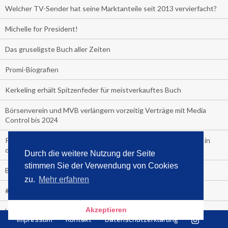
Welcher TV-Sender hat seine Marktanteile seit 2013 vervierfacht?
Michelle for President!
Das gruseligste Buch aller Zeiten
Promi-Biografien
Kerkeling erhält Spitzenfeder für meistverkauftes Buch
Börsenverein und MVB verlängern vorzeitig Verträge mit Media
Control bis 2024
PocketBook, Ceebo und Umbreit bringen Hörbuch-Downloads in
die Cloud
Durch die weitere Nutzung der Seite
stimmen Sie der Verwendung von Cookies
Bella Bella
zu.
Mehr erfahren
#1-Bestseller: "Das ist Alpha!" von Kollegah
Akzeptieren
Hammer! "Fear: Trump in the White House" (auf Englisch) von
Impressum
Kontakt
Datenschutzerklärung
Watergate-Urgestein