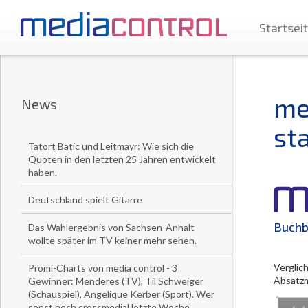
Startsei
me
News
sta
Tatort Batic und Leitmayr: Wie sich die
Quoten in den letzten 25 Jahren entwickelt
haben.
Deutschland spielt Gitarre
Buchb
Das Wahlergebnis von Sachsen-Anhalt
wollte später im TV keiner mehr sehen.
Verglic
Promi-Charts von media control - 3
Absatzm
Gewinner: Menderes (TV), Til Schweiger
(Schauspiel), Angelique Kerber (Sport). Wer
sonst noch crossmedial letzte Woche