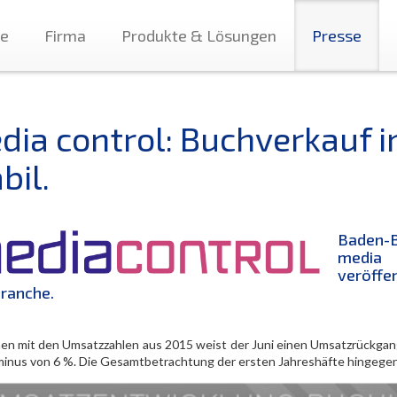
te
Firma
Produkte & Lösungen
Presse
dia control: Buchverkauf im
bil.
Baden-B
media 
veröffe
ranche.
hen mit den Umsatzzahlen aus 2015 weist der Juni einen Umsatzrückgang v
inus von 6 %. Die Gesamtbetrachtung der ersten Jahreshäfte hingegen w