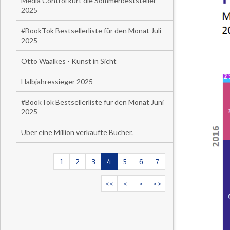
Media Control kürt die Sommerbeststeller
2025
#BookTok Bestsellerliste für den Monat Juli
2025
Otto Waalkes - Kunst in Sicht
Halbjahressieger 2025
#BookTok Bestsellerliste für den Monat Juni
2025
Über eine Million verkaufte Bücher.
1
2
3
4
5
6
7
<<
<
>
>>