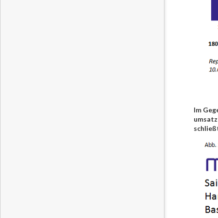
Im Gege
umsatzs
schließ