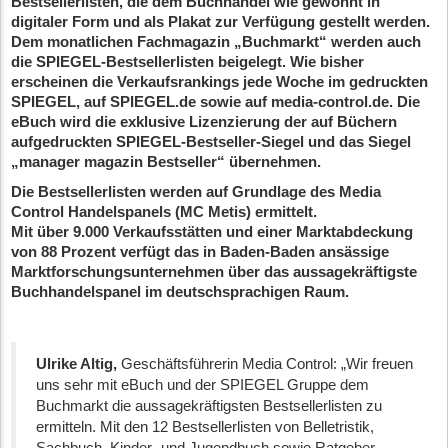
Bestsellerlisten, die dem Buchhandel wie gewohnt in
digitaler Form und als Plakat zur Verfügung gestellt werden.
Dem monatlichen Fachmagazin „Buchmarkt“ werden auch
die SPIEGEL-Bestsellerlisten beigelegt. Wie bisher
erscheinen die Verkaufsrankings jede Woche im gedruckten
SPIEGEL, auf SPIEGEL.de sowie auf media-control.de. Die
eBuch wird die exklusive Lizenzierung der auf Büchern
aufgedruckten SPIEGEL-Bestseller-Siegel und das Siegel
„manager magazin Bestseller“ übernehmen.
Die Bestsellerlisten werden auf Grundlage des Media
Control Handelspanels (MC Metis) ermittelt.
Mit über 9.000 Verkaufsstätten und einer Marktabdeckung
von 88 Prozent verfügt das in Baden-Baden ansässige
Marktforschungsunternehmen über das aussagekräftigste
Buchhandelspanel im deutschsprachigen Raum.
Ulrike Altig,
Geschäftsführerin Media Control: „Wir freuen
uns sehr mit eBuch und der SPIEGEL Gruppe dem
Buchmarkt die aussagekräftigsten Bestsellerlisten zu
ermitteln. Mit den 12 Bestsellerlisten von Belletristik,
Sachbuch, Kinder- und Jugendbuch sowie Ratgeber