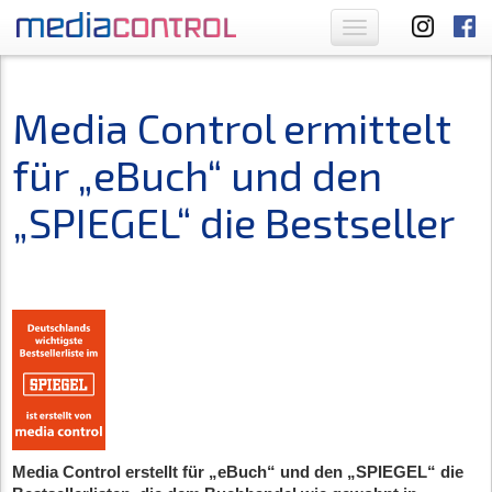
Toggle
navigation
Media Control ermittelt
für „eBuch“ und den
„SPIEGEL“ die Bestseller
Media Control erstellt für „eBuch“ und den „SPIEGEL“ die