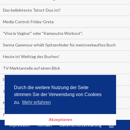
Das beliebteste Tatort-Duo ist?
Media Control: Friday-Greta
"Viva la Vagina!" oder "Kamasutra Workout":
Senna Gammour erhält Spitzenfeder für meistverkauftes Buch
Heute ist Welttag des Buches!
TV-Marktanteile auf einen Blick
Fußball TV-Quoten:
Durch die weitere Nutzung der Seite
Sensationell!
stimmen Sie der Verwendung von Cookies
zu.
Mehr erfahren
Niederlande - Deutschland:
PRESSEMITTEILUNG
Akzeptieren
Impressum
Kontakt
Datenschutzerklärung
Media Control eBook-Panel