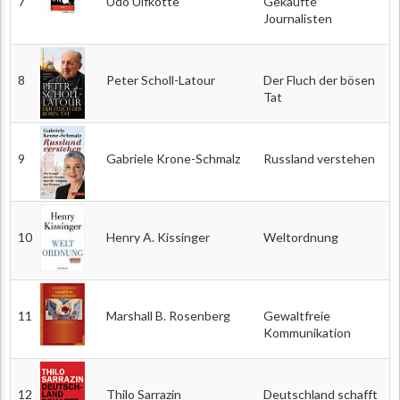
7
Udo Ulfkotte
Gekaufte
Journalisten
8
Peter Scholl-Latour
Der Fluch der bösen
Tat
9
Gabriele Krone-Schmalz
Russland verstehen
10
Henry A. Kissinger
Weltordnung
11
Marshall B. Rosenberg
Gewaltfreie
Kommunikation
12
Thilo Sarrazin
Deutschland schafft