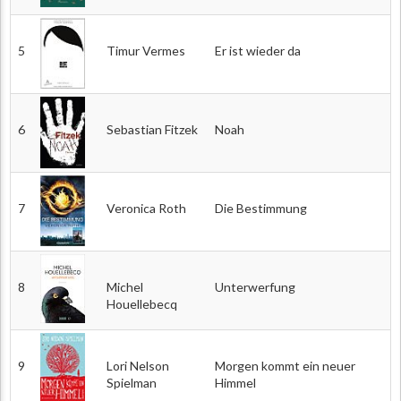
5
Timur Vermes
Er ist wieder da
6
Sebastian Fitzek
Noah
7
Veronica Roth
Die Bestimmung
8
Michel
Unterwerfung
Houellebecq
9
Lori Nelson
Morgen kommt ein neuer
Spielman
Himmel