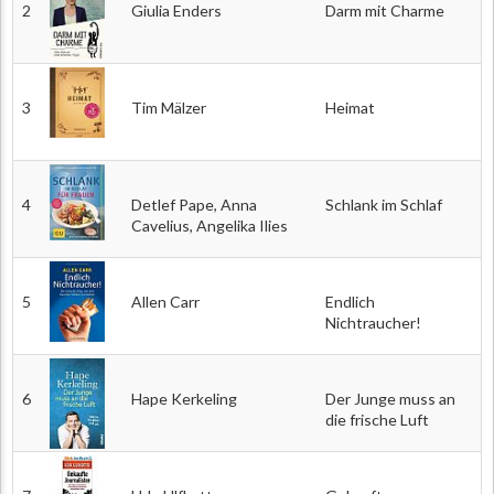
2
Giulia Enders
Darm mit Charme
3
Tim Mälzer
Heimat
4
Detlef Pape, Anna
Schlank im Schlaf
Cavelius, Angelika Ilies
5
Allen Carr
Endlich
Nichtraucher!
6
Hape Kerkeling
Der Junge muss an
die frische Luft