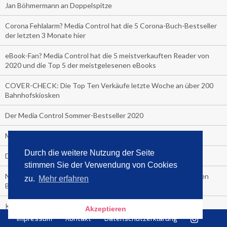
Jan Böhmermann an Doppelspitze
Corona Fehlalarm? Media Control hat die 5 Corona-Buch-Bestseller
der letzten 3 Monate hier
eBook-Fan? Media Control hat die 5 meistverkauften Reader von
2020 und die Top 5 der meistgelesenen eBooks
COVER-CHECK: Die Top Ten Verkäufe letzte Woche an über 200
Bahnhofskiosken
Der Media Control Sommer-Bestseller 2020
Media Control präsentiert den Sommerhit 2020
Durch die weitere Nutzung der Seite
Die Bitch macht sich nackig aus Freude über die Nummer 1
stimmen Sie der Verwendung von Cookies
Neu bei Media Control: Die meistverkauften Zeitschriften in den
zu.
Mehr erfahren
Bahnhofshops Deutschlands!
Klaus-Peter Wolf ist Halbjahressieger 2020
Akzeptieren
Impressum
Kontakt
Datenschutzerklärung
Media Control zeigt die Sieger des ersten Chart-Halbjahres 2020