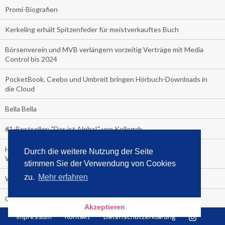
Promi-Biografien
Kerkeling erhält Spitzenfeder für meistverkauftes Buch
Börsenverein und MVB verlängern vorzeitig Verträge mit Media
Control bis 2024
PocketBook, Ceebo und Umbreit bringen Hörbuch-Downloads in
die Cloud
Bella Bella
#1-Bestseller: "Das ist Alpha!" von Kollegah
Hammer! "Fear: Trump in the White House" (auf Englisch) von
Durch die weitere Nutzung der Seite
Watergate-Urgestein
stimmen Sie der Verwendung von Cookies
zu.
Mehr erfahren
Wie alt sind die TV-Zuschauer
Geisterfahrer auf Überholspur
Akzeptieren
Impressum
Kontakt
Datenschutzerklärung
Gegen Einsamkeit: Single-Haushalte schauen täglich fast 6