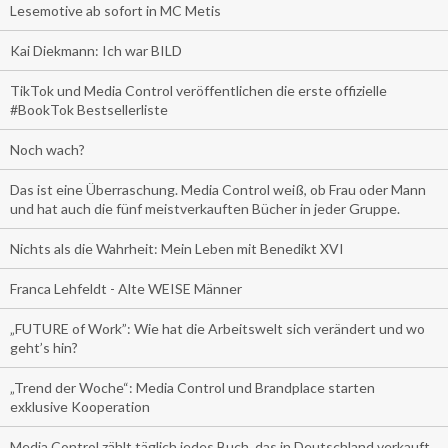
Lesemotive ab sofort in MC Metis
Kai Diekmann: Ich war BILD
TikTok und Media Control veröffentlichen die erste offizielle
#BookTok Bestsellerliste
Noch wach?
Das ist eine Überraschung. Media Control weiß, ob Frau oder Mann
und hat auch die fünf meistverkauften Bücher in jeder Gruppe.
Nichts als die Wahrheit: Mein Leben mit Benedikt XVI
Franca Lehfeldt - Alte WEISE Männer
„FUTURE of Work”: Wie hat die Arbeitswelt sich verändert und wo
geht’s hin?
„Trend der Woche“: Media Control und Brandplace starten
exklusive Kooperation
Media Control zählt täglich jedes Buch, das in Deutschland verkauft