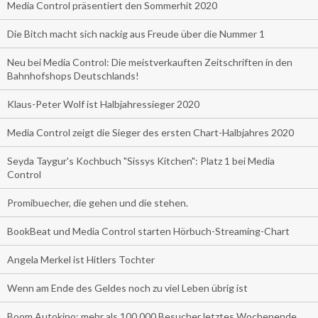
Media Control präsentiert den Sommerhit 2020
Die Bitch macht sich nackig aus Freude über die Nummer 1
Neu bei Media Control: Die meistverkauften Zeitschriften in den
Bahnhofshops Deutschlands!
Klaus-Peter Wolf ist Halbjahressieger 2020
Media Control zeigt die Sieger des ersten Chart-Halbjahres 2020
Seyda Taygur's Kochbuch "Sissys Kitchen": Platz 1 bei Media
Control
Promibuecher, die gehen und die stehen.
BookBeat und Media Control starten Hörbuch-Streaming-Chart
Angela Merkel ist Hitlers Tochter
Wenn am Ende des Geldes noch zu viel Leben übrig ist
Boom Autokino: mehr als 100.000 Besucher letztes Wochenende