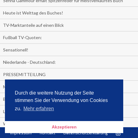
Senna Gammour erhält Spitzenfeder für meistverkauftes Buch
Heute ist Welttag des Buches!
TV-Marktanteile auf einen Blick
Fußball TV-Quoten:
Sensationell!
Niederlande - Deutschland:
PRESSEMITTEILUNG
Media Control eBook-Panel
Durch die weitere Nutzung der Seite
BIATHLON-WM im TV
stimmen Sie der Verwendung von Cookies
zu.
Mehr erfahren
Lagerfelds N°5
Wer schaut täglich fast sieben Stunden Fernsehen?
Akzeptieren
Impressum
Kontakt
Datenschutzerklärung
Es Pilchert allerorten