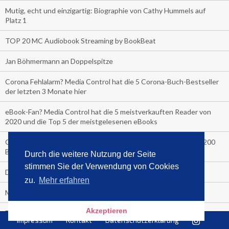
Mutig, echt und einzigartig: Biographie von Cathy Hummels auf
Platz 1
TOP 20 MC Audiobook Streaming by BookBeat
Jan Böhmermann an Doppelspitze
Corona Fehlalarm? Media Control hat die 5 Corona-Buch-Bestseller
der letzten 3 Monate hier
eBook-Fan? Media Control hat die 5 meistverkauften Reader von
2020 und die Top 5 der meistgelesenen eBooks
COVER-CHECK: Die Top Ten Verkäufe letzte Woche an über 200
Bahnhofskiosken
Durch die weitere Nutzung der Seite
stimmen Sie der Verwendung von Cookies
Der Media Control Sommer-Bestseller 2020
zu.
Mehr erfahren
Media Control präsentiert den Sommerhit 2020
Akzeptieren
Die Bitch macht sich nackig aus Freude über die Nummer 1
Impressum
Kontakt
Datenschutzerklärung