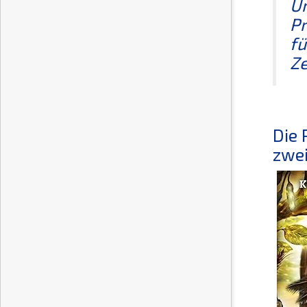
Um
Pr
fü
Ze
Die 
zwei