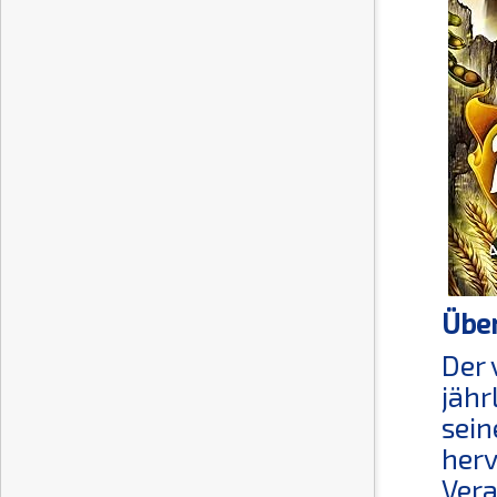
Über
Der 
jähr
sein
herv
Vera