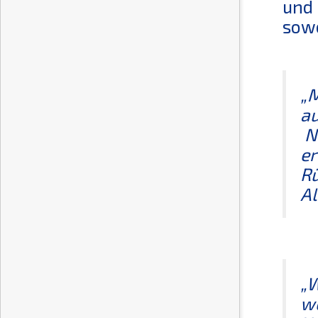
und 
sowo
„M
au
Na
er
Rü
Al
„W
wo