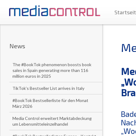
Startsei
Me
News
The #BookTok phenomenon boosts book
Med
sales in Spain generating more than 116
million euros in 2025
„Wo
TikTok’s Bestseller List arrives in Italy
Bra
#BookTok Bestsellerliste für den Monat
März 2026
Bade
Media Control erweitert Marktabdeckung
Nach
um Lebensmitteleinzelhandel
„Woo