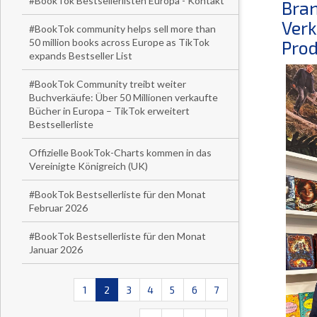
#BookTok Bestsellerlisten Europa - Kontakt
Bran
Verk
#BookTok community helps sell more than
50 million books across Europe as TikTok
Prod
expands Bestseller List
#BookTok Community treibt weiter
Buchverkäufe: Über 50 Millionen verkaufte
Bücher in Europa – TikTok erweitert
Bestsellerliste
Offizielle BookTok-Charts kommen in das
Vereinigte Königreich (UK)
#BookTok Bestsellerliste für den Monat
Februar 2026
#BookTok Bestsellerliste für den Monat
Januar 2026
1
2
3
4
5
6
7