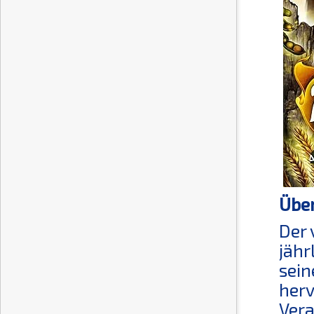
Über
Der 
jähr
sein
herv
Vera