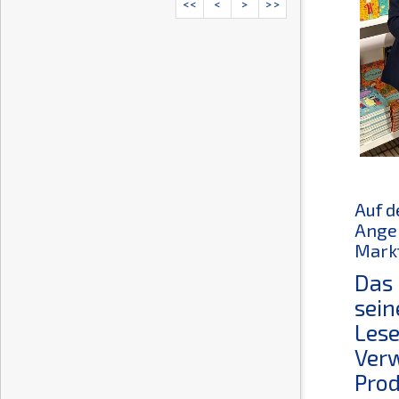
<<
<
>
>>
Auf d
Angel
Markt
Das 
sein
Lese
Verw
Prod