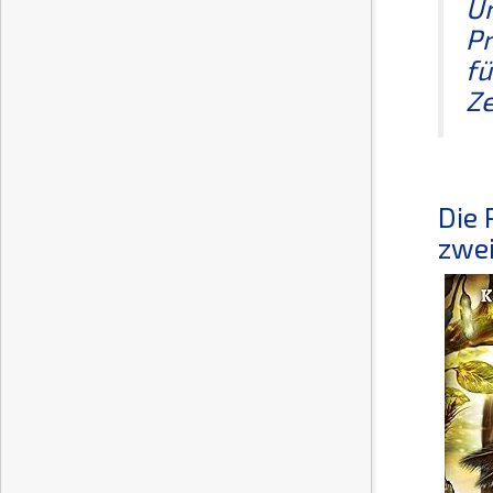
Um
Pr
fü
Ze
Die 
zwei