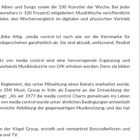
n Alben und Songs sowie die 100 Künstler der Woche. Bei jeder
enreiters (= 100 Prozent) mitgeliefert. MusikWoche veröffentlicht
iebe, den Wochenvergleich im digitalen und physischen Vertrieb
Ulrike Altig, „media control ist nach wie vor die Kernmarke für
kgeschehen ganzheitlich ab. Sie sind aktuell, umfassend, flexibel
ts von media control sind eine hervorragende Ergänzung und
sverbands Musikindustrie von GfK erhoben werden. Denn sie bilden
Reglement, das unter Mitwirkung eines Beirats erarbeitet wurde.
er EMI Music Group in Köln als Experte an der Entwicklung der
sagt: „Als wir 1977 die media control Charts gemeinsam ins Leben
 von media control wurde unter ähnlichen Bedingungen entwickelt
enreiche Abbildung der gegenwärtigen Musiknutzung, und das hat
der Kögel Group, erstellt und vermarktet Bestsellerlisten und
a und TV.