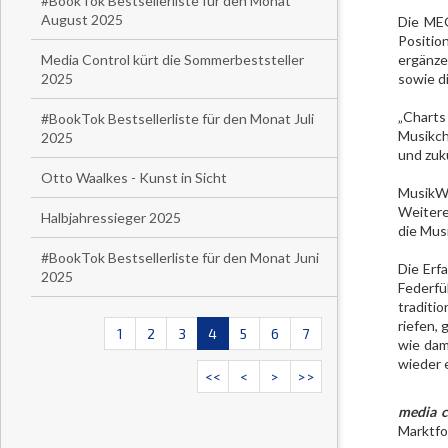
#BookTok Bestsellerliste für den Monat
August 2025
Die MEG
Positio
Media Control kürt die Sommerbeststeller
ergänze
2025
sowie d
„Charts
#BookTok Bestsellerliste für den Monat Juli
Musikch
2025
und zuk
Otto Waalkes - Kunst in Sicht
MusikWo
Weitere
Halbjahressieger 2025
die Musi
#BookTok Bestsellerliste für den Monat Juni
Die Erf
2025
Federfü
traditi
riefen,
1
2
3
4
5
6
7
wie dam
wieder 
<<
<
>
>>
media c
Marktfo