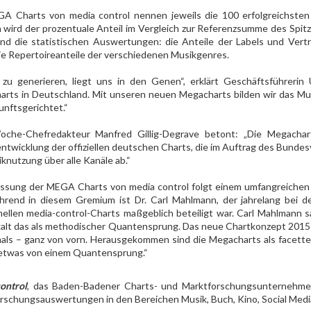
A Charts von media control nennen jeweils die 100 erfolgreichste
n wird der prozentuale Anteil im Vergleich zur Referenzsumme des Spitz
nd die statistischen Auswertungen: die Anteile der Labels und Vertr
ie Repertoireanteile der verschiedenen Musikgenres.
 zu generieren, liegt uns in den Genen“, erklärt Geschäftsführerin 
arts in Deutschland. Mit unseren neuen Megacharts bilden wir das Musi
unftsgerichtet.“
che-Chefredakteur Manfred Gillig-Degrave betont: „Die Megachar
ntwicklung der offiziellen deutschen Charts, die im Auftrag des Bunde
knutzung über alle Kanäle ab.“
assung der MEGA Charts von media control folgt einem umfangreichen 
hrend in diesem Gremium ist Dr. Carl Mahlmann, der jahrelang bei d
onellen media-control-Charts maßgeblich beteiligt war. Carl Mahlmann 
 galt das als methodischer Quantensprung. Das neue Chartkonzept 2015
als – ganz von vorn. Herausgekommen sind die Megacharts als facett
etwas von einem Quantensprung.“
ontrol
, das Baden-Badener Charts- und Marktforschungsunternehmen 
rschungsauswertungen in den Bereichen Musik, Buch, Kino, Social Medi