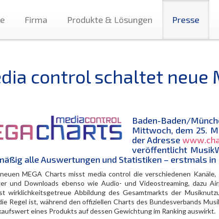
te
Firma
Produkte & Lösungen
Presse
dia control schaltet neue 
Baden-Baden/München
Mittwoch, dem 25. Mä
der Adresse
www.cha
veröffentlicht Musi
äßig alle Auswertungen und Statistiken – erstmals in 
 neuen MEGA Charts misst media control die verschiedenen Kanäle,
er und Downloads ebenso wie Audio- und Videostreaming, dazu Ai
st wirklichkeitsgetreue Abbildung des Gesamtmarkts der Musiknutzun
die Regel ist, während den offiziellen Charts des Bundesverbands Musik
kaufswert eines Produkts auf dessen Gewichtung im Ranking auswirkt.