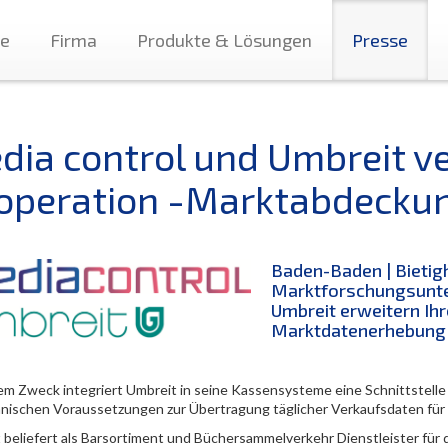
te
Firma
Produkte & Lösungen
Presse
dia control und Umbreit ve
operation -Marktabdecku
Baden-Baden | Bietig
Marktforschungsunte
Umbreit erweitern Ihr
Marktdatenerhebung
em Zweck integriert Umbreit in seine Kassensysteme eine Schnittstelle
hnischen Voraussetzungen zur Übertragung täglicher Verkaufsdaten für 
 beliefert als Barsortiment und Büchersammelverkehr Dienstleister für