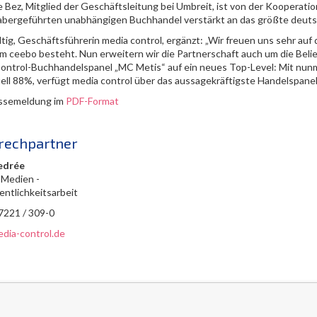
 Bez, Mitglied der Geschäftsleitung bei Umbreit, ist von der Kooperatio
abergeführten unabhängigen Buchhandel verstärkt an das größte deut
ltig, Geschäftsführerin media control, ergänzt: „Wir freuen uns sehr auf
rm ceebo besteht. Nun erweitern wir die Partnerschaft auch um die Bel
ontrol-Buchhandelspanel „MC Metis“ auf ein neues Top-Level: Mit nun
uell 88%, verfügt media control über das aussagekräftigste Handelspane
ssemeldung im
PDF-Format
rechpartner
edrée
 Medien -
entlichkeitsarbeit
 7221 / 309-0
dia-control.de