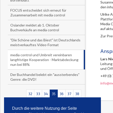
Börsenblatt
Susanne
den inh
FOCUS entscheidet sich erneut für
Ulrike A
Zusammenarbeit mit media control
Plattfo
Media C
Osiander meldet ab 1. Oktober
auf akt
Buchverkäufe an media control
Zur Pre
"Die Schöne und das Biest" ist Deutschlands
meistverkauftes Video-Format
Ansp
media control und Umbreit vereinbaren
Lars Ni
langfristige Kooperation - Marktabdeckung
Leitung
nun bei 88%
und Öff
Der Buchhandel belebt ein "aussterbendes"
+49 (0)
Genre: die DVD!
info@me
32
33
34
35
36
37
38
<<
<
>
>>
Durch die weitere Nutzung der Seite