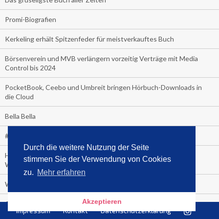
Promi-Biografien
Kerkeling erhält Spitzenfeder für meistverkauftes Buch
Börsenverein und MVB verlängern vorzeitig Verträge mit Media
Control bis 2024
PocketBook, Ceebo und Umbreit bringen Hörbuch-Downloads in
die Cloud
Bella Bella
#1-Bestseller: "Das ist Alpha!" von Kollegah
Durch die weitere Nutzung der Seite
Hammer! "Fear: Trump in the White House" (auf Englisch) von
stimmen Sie der Verwendung von Cookies
Watergate-Urgestein
zu.
Mehr erfahren
Wie alt sind die TV-Zuschauer
Akzeptieren
Geisterfahrer auf Überholspur
Impressum
Kontakt
Datenschutzerklärung