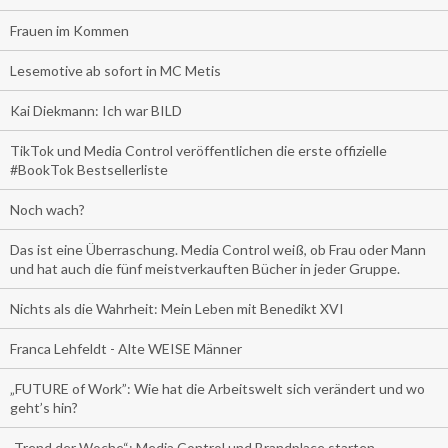
Frauen im Kommen
Lesemotive ab sofort in MC Metis
Kai Diekmann: Ich war BILD
TikTok und Media Control veröffentlichen die erste offizielle
#BookTok Bestsellerliste
Noch wach?
Das ist eine Überraschung. Media Control weiß, ob Frau oder Mann
und hat auch die fünf meistverkauften Bücher in jeder Gruppe.
Nichts als die Wahrheit: Mein Leben mit Benedikt XVI
Franca Lehfeldt - Alte WEISE Männer
„FUTURE of Work”: Wie hat die Arbeitswelt sich verändert und wo
geht’s hin?
„Trend der Woche“: Media Control und Brandplace starten