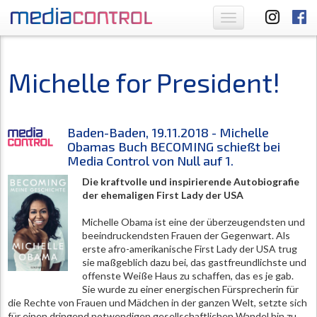
Toggle
navigation
Michelle for President!
Baden-Baden, 19.11.2018 - Michelle
Obamas Buch BECOMING schießt bei
Media Control von Null auf 1.
Die kraftvolle und inspirierende Autobiografie
der ehemaligen First Lady der USA
Michelle Obama ist eine der überzeugendsten und
beeindruckendsten Frauen der Gegenwart. Als
erste afro-amerikanische First Lady der USA trug
sie maßgeblich dazu bei, das gastfreundlichste und
offenste Weiße Haus zu schaffen, das es je gab.
Sie wurde zu einer energischen Fürsprecherin für
die Rechte von Frauen und Mädchen in der ganzen Welt, setzte sich
für einen dringend notwendigen gesellschaftlichen Wandel hin zu