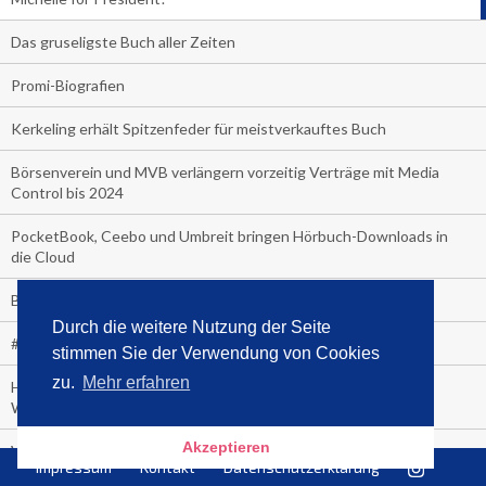
Das gruseligste Buch aller Zeiten
Promi-Biografien
Kerkeling erhält Spitzenfeder für meistverkauftes Buch
Börsenverein und MVB verlängern vorzeitig Verträge mit Media
Control bis 2024
PocketBook, Ceebo und Umbreit bringen Hörbuch-Downloads in
die Cloud
Bella Bella
Durch die weitere Nutzung der Seite
#1-Bestseller: "Das ist Alpha!" von Kollegah
stimmen Sie der Verwendung von Cookies
zu.
Mehr erfahren
Hammer! "Fear: Trump in the White House" (auf Englisch) von
Watergate-Urgestein
Akzeptieren
Wie alt sind die TV-Zuschauer
Impressum
Kontakt
Datenschutzerklärung