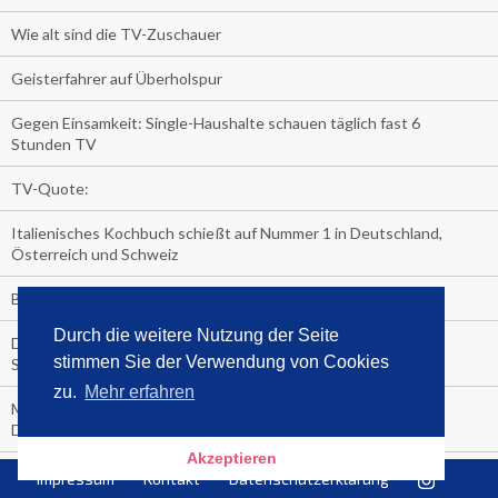
Wie alt sind die TV-Zuschauer
Geisterfahrer auf Überholspur
Gegen Einsamkeit: Single-Haushalte schauen täglich fast 6
Stunden TV
TV-Quote:
Italienisches Kochbuch schießt auf Nummer 1 in Deutschland,
Österreich und Schweiz
Blick in die Garage der TV-Dauerglotzer
Durch die weitere Nutzung der Seite
Die Deutschen investieren, während die Österreicher und
stimmen Sie der Verwendung von Cookies
Schweizer noch nachdenken, wie sie reich werden.
zu.
Mehr erfahren
Meistverkaufte Blu-ray im zweiten Quartal – Doppelspitze für
Disney
Akzeptieren
media control-Bestseller erstes Halbjahr 2018
Impressum
Kontakt
Datenschutzerklärung