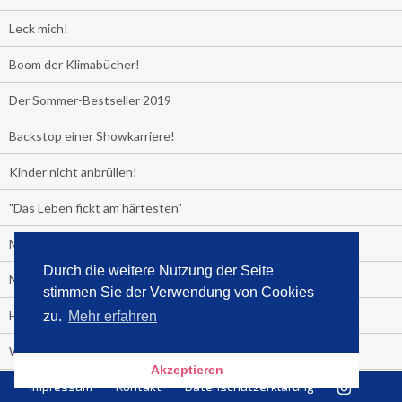
Leck mich!
Boom der Klimabücher!
Der Sommer-Bestseller 2019
Backstop einer Showkarriere!
Kinder nicht anbrüllen!
"Das Leben fickt am härtesten"
Media Control exklusiv:
Durch die weitere Nutzung der Seite
Negativzins
stimmen Sie der Verwendung von Cookies
Heute ist Tag des Malbuchs
zu.
Mehr erfahren
Welches Auto fahren Sie?
Akzeptieren
Impressum
Kontakt
Datenschutzerklärung
Media Control ermittelt: Das ist der Sommerhit 2019