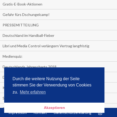
Gratis-E-Book-Aktionen
Gefahr fürs Dschungelcamp!
PRESSEMITTEILUNG
Deutschland im Handball-Fieber
Libri und Media Control verlängern Vertrag langfristig
Medienquiz:
Deutschlands Jahrescharts 2018
Die TV-Quotenkönige 2018
Durch die weitere Nutzung der Seite
stimmen Sie der Verwendung von Cookies
KNV und Media Control verlängern vorzeitig Zusammenarbeit
zu.
Mehr erfahren
STRENG VERTRAULICH
Akzeptieren
Streaming verändert TV?
Impressum
Kontakt
Datenschutzerklärung