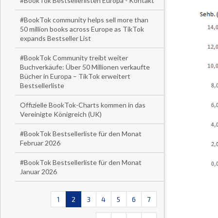
#BookTok Bestsellerlisten Europa - Kontakt
#BookTok community helps sell more than
50 million books across Europe as TikTok
expands Bestseller List
#BookTok Community treibt weiter
Buchverkäufe: Über 50 Millionen verkaufte
Bücher in Europa – TikTok erweitert
Bestsellerliste
Offizielle BookTok-Charts kommen in das
Vereinigte Königreich (UK)
#BookTok Bestsellerliste für den Monat
Februar 2026
#BookTok Bestsellerliste für den Monat
Januar 2026
1
2
3
4
5
6
7