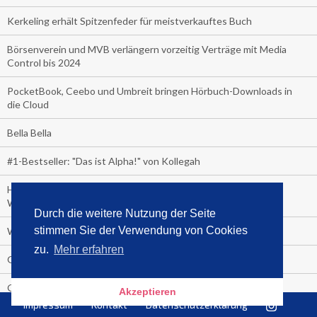
Kerkeling erhält Spitzenfeder für meistverkauftes Buch
Börsenverein und MVB verlängern vorzeitig Verträge mit Media
Control bis 2024
PocketBook, Ceebo und Umbreit bringen Hörbuch-Downloads in
die Cloud
Bella Bella
#1-Bestseller: "Das ist Alpha!" von Kollegah
Hammer! "Fear: Trump in the White House" (auf Englisch) von
Watergate-Urgestein
Durch die weitere Nutzung der Seite
stimmen Sie der Verwendung von Cookies
Wie alt sind die TV-Zuschauer
zu.
Mehr erfahren
Geisterfahrer auf Überholspur
Gegen Einsamkeit: Single-Haushalte schauen täglich fast 6
Akzeptieren
Stunden TV
Impressum
Kontakt
Datenschutzerklärung