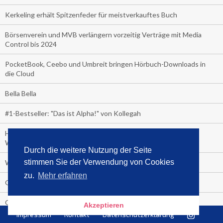
Kerkeling erhält Spitzenfeder für meistverkauftes Buch
Börsenverein und MVB verlängern vorzeitig Verträge mit Media
Control bis 2024
PocketBook, Ceebo und Umbreit bringen Hörbuch-Downloads in
die Cloud
Bella Bella
#1-Bestseller: "Das ist Alpha!" von Kollegah
Hammer! "Fear: Trump in the White House" (auf Englisch) von
Watergate-Urgestein
Durch die weitere Nutzung der Seite
stimmen Sie der Verwendung von Cookies
Wie alt sind die TV-Zuschauer
zu.
Mehr erfahren
Geisterfahrer auf Überholspur
Gegen Einsamkeit: Single-Haushalte schauen täglich fast 6
Akzeptieren
Stunden TV
Impressum
Kontakt
Datenschutzerklärung