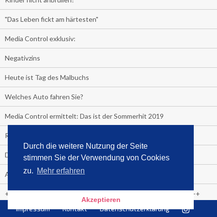
"Das Leben fickt am härtesten"
Media Control exklusiv:
Negativzins
Heute ist Tag des Malbuchs
Welches Auto fahren Sie?
Media Control ermittelt: Das ist der Sommerhit 2019
Rammstein, "Tatort" und ein Känguru an der Spitze
Durch die weitere Nutzung der Seite
Die Promi-Bestseller 1. Halbjahr 2019
stimmen Sie der Verwendung von Cookies
zu.
Mehr erfahren
Alle Bestseller in der Übersicht
+++++ Media Control News +++++ Media Control News +++++
Akzeptieren
Impressum
Kontakt
Datenschutzerklärung
Media Control beruft Arnd von Conrady zum Leiter E-Commerce