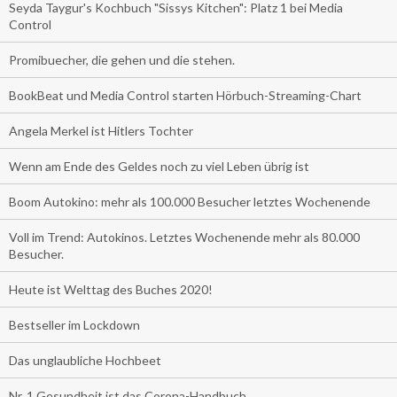
Seyda Taygur's Kochbuch "Sissys Kitchen": Platz 1 bei Media
Control
Promibuecher, die gehen und die stehen.
BookBeat und Media Control starten Hörbuch-Streaming-Chart
Angela Merkel ist Hitlers Tochter
Wenn am Ende des Geldes noch zu viel Leben übrig ist
Boom Autokino: mehr als 100.000 Besucher letztes Wochenende
Voll im Trend: Autokinos. Letztes Wochenende mehr als 80.000
Besucher.
Heute ist Welttag des Buches 2020!
Bestseller im Lockdown
Das unglaubliche Hochbeet
Nr. 1 Gesundheit ist das Corona-Handbuch