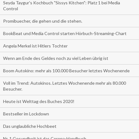
Seyda Taygur's Kochbuch "Sissys Kitchen": Platz 1 bei Media
Control
Promibuecher, die gehen und die stehen.
BookBeat und Media Control starten Hörbuch-Streaming-Chart
Angela Merkel ist Hitlers Tochter
Wenn am Ende des Geldes noch zu viel Leben übrig ist
Boom Autokino: mehr als 100.000 Besucher letztes Wochenende
Voll im Trend: Autokinos. Letztes Wochenende mehr als 80.000
Besucher.
Heute ist Welttag des Buches 2020!
Bestseller im Lockdown
Das unglaubliche Hochbeet
Nr. 1 Gesundheit ist das Corona-Handbuch