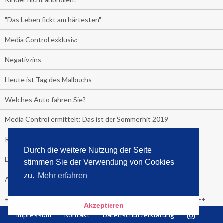
"Das Leben fickt am härtesten"
Media Control exklusiv:
Negativzins
Heute ist Tag des Malbuchs
Welches Auto fahren Sie?
Media Control ermittelt: Das ist der Sommerhit 2019
Rammstein, "Tatort" und ein Känguru an der Spitze
Durch die weitere Nutzung der Seite
Die Promi-Bestseller 1. Halbjahr 2019
stimmen Sie der Verwendung von Cookies
zu.
Mehr erfahren
Alle Bestseller in der Übersicht
+++++ Media Control News +++++ Media Control News +++++
Akzeptieren
Impressum
Kontakt
Datenschutzerklärung
Media Control beruft Arnd von Conrady zum Leiter E-Commerce