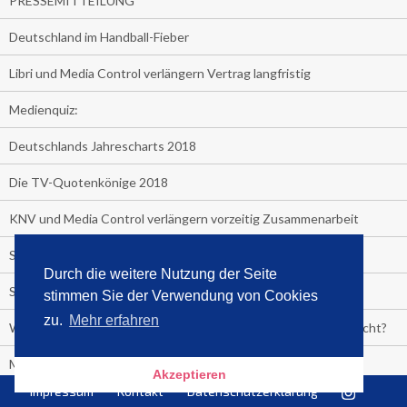
PRESSEMITTEILUNG
Deutschland im Handball-Fieber
Libri und Media Control verlängern Vertrag langfristig
Medienquiz:
Deutschlands Jahrescharts 2018
Die TV-Quotenkönige 2018
KNV und Media Control verlängern vorzeitig Zusammenarbeit
STRENG VERTRAULICH
Durch die weitere Nutzung der Seite
Streaming verändert TV?
stimmen Sie der Verwendung von Cookies
zu.
Mehr erfahren
Welcher TV-Sender hat seine Marktanteile seit 2013 vervierfacht?
Michelle for President!
Akzeptieren
Impressum
Kontakt
Datenschutzerklärung
Das gruseligste Buch aller Zeiten