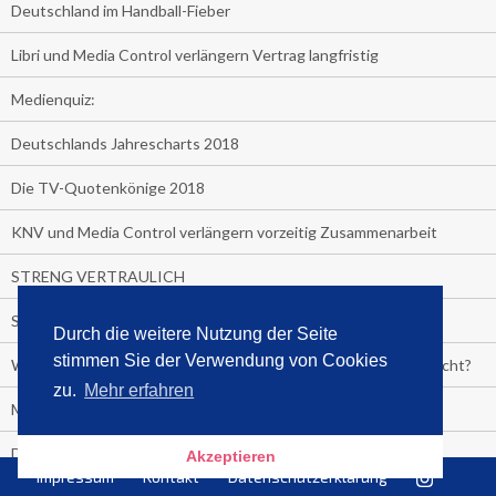
Deutschland im Handball-Fieber
Libri und Media Control verlängern Vertrag langfristig
Medienquiz:
Deutschlands Jahrescharts 2018
Die TV-Quotenkönige 2018
KNV und Media Control verlängern vorzeitig Zusammenarbeit
STRENG VERTRAULICH
Streaming verändert TV?
Durch die weitere Nutzung der Seite
stimmen Sie der Verwendung von Cookies
Welcher TV-Sender hat seine Marktanteile seit 2013 vervierfacht?
zu.
Mehr erfahren
Michelle for President!
Das gruseligste Buch aller Zeiten
Akzeptieren
Impressum
Kontakt
Datenschutzerklärung