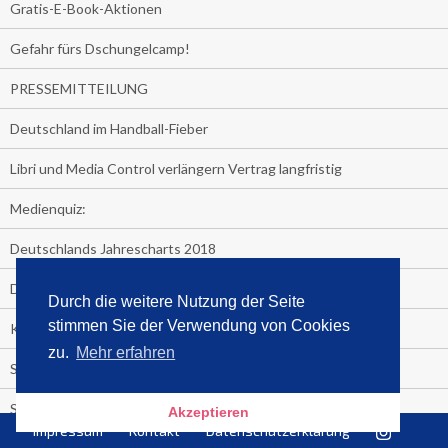
Gratis-E-Book-Aktionen
Gefahr fürs Dschungelcamp!
PRESSEMITTEILUNG
Deutschland im Handball-Fieber
Libri und Media Control verlängern Vertrag langfristig
Medienquiz:
Deutschlands Jahrescharts 2018
Die TV-Quotenkönige 2018
Durch die weitere Nutzung der Seite
stimmen Sie der Verwendung von Cookies
KNV und Media Control verlängern vorzeitig Zusammenarbeit
zu.
Mehr erfahren
STRENG VERTRAULICH
Streaming verändert TV?
Akzeptieren
Impressum
Kontakt
Datenschutzerklärung