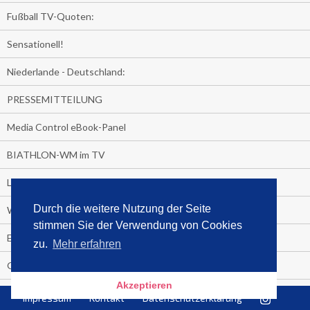
Fußball TV-Quoten:
Sensationell!
Niederlande - Deutschland:
PRESSEMITTEILUNG
Media Control eBook-Panel
BIATHLON-WM im TV
Lagerfelds N°5
Durch die weitere Nutzung der Seite
Wer schaut täglich fast sieben Stunden Fernsehen?
stimmen Sie der Verwendung von Cookies
Es Pilchert allerorten
zu.
Mehr erfahren
Geheime Promi-Bücher-Bestenliste
Akzeptieren
Gratis-E-Book-Aktionen
Impressum
Kontakt
Datenschutzerklärung