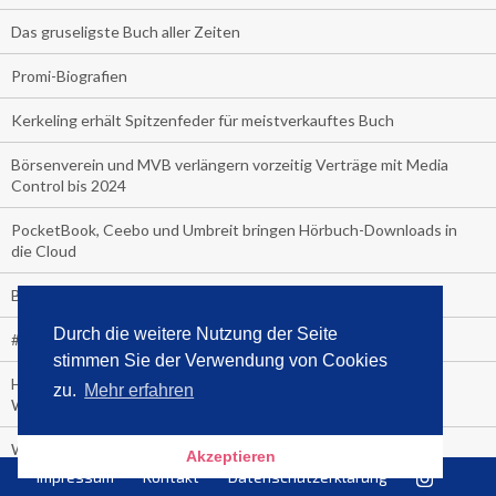
Das gruseligste Buch aller Zeiten
Promi-Biografien
Kerkeling erhält Spitzenfeder für meistverkauftes Buch
Börsenverein und MVB verlängern vorzeitig Verträge mit Media
Control bis 2024
PocketBook, Ceebo und Umbreit bringen Hörbuch-Downloads in
die Cloud
Bella Bella
Durch die weitere Nutzung der Seite
#1-Bestseller: "Das ist Alpha!" von Kollegah
stimmen Sie der Verwendung von Cookies
Hammer! "Fear: Trump in the White House" (auf Englisch) von
zu.
Mehr erfahren
Watergate-Urgestein
Wie alt sind die TV-Zuschauer
Akzeptieren
Impressum
Kontakt
Datenschutzerklärung
Geisterfahrer auf Überholspur