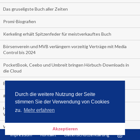
Das gruseligste Buch aller Zeiten
Promi-Biografien
Kerkeling erhält Spitzenfeder für meistverkauftes Buch
Börsenverein und MVB verlängern vorzeitig Verträge mit Media
Control bis 2024
PocketBook, Ceebo und Umbreit bringen Hörbuch-Downloads in
die Cloud
Bella Bella
Durch die weitere Nutzung der Seite
#1-Bestseller: "Das ist Alpha!" von Kollegah
stimmen Sie der Verwendung von Cookies
Hammer! "Fear: Trump in the White House" (auf Englisch) von
zu.
Mehr erfahren
Watergate-Urgestein
Wie alt sind die TV-Zuschauer
Akzeptieren
Impressum
Kontakt
Datenschutzerklärung
Geisterfahrer auf Überholspur