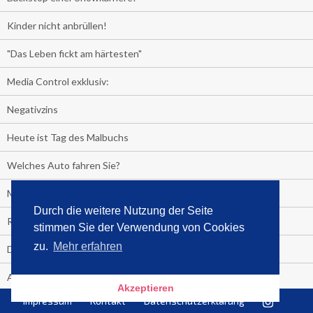
Kinder nicht anbrüllen!
"Das Leben fickt am härtesten"
Media Control exklusiv:
Negativzins
Heute ist Tag des Malbuchs
Welches Auto fahren Sie?
Media Control ermittelt: Das ist der Sommerhit 2019
Durch die weitere Nutzung der Seite
Rammstein, "Tatort" und ein Känguru an der Spitze
stimmen Sie der Verwendung von Cookies
zu.
Mehr erfahren
Die Promi-Bestseller 1. Halbjahr 2019
Alle Bestseller in der Übersicht
Akzeptieren
Impressum
Kontakt
Datenschutzerklärung
+++++ Media Control News +++++ Media Control News +++++