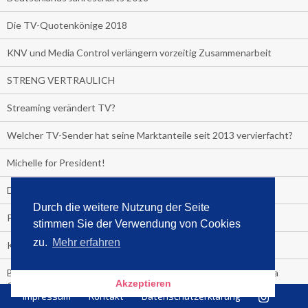
Die TV-Quotenkönige 2018
KNV und Media Control verlängern vorzeitig Zusammenarbeit
STRENG VERTRAULICH
Streaming verändert TV?
Welcher TV-Sender hat seine Marktanteile seit 2013 vervierfacht?
Michelle for President!
Das gruseligste Buch aller Zeiten
Durch die weitere Nutzung der Seite
Promi-Biografien
stimmen Sie der Verwendung von Cookies
zu.
Mehr erfahren
Kerkeling erhält Spitzenfeder für meistverkauftes Buch
Börsenverein und MVB verlängern vorzeitig Verträge mit Media
Akzeptieren
Control bis 2024
Impressum
Kontakt
Datenschutzerklärung