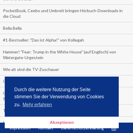
PocketBook, Ceebo und Umbreit bringen Hörbuch-Downloads in
die Cloud
Bella Bella
#1-Bestseller: "Das ist Alpha!" von Kollegah
Hammer! "Fear: Trump in the White House" (auf Englisch) von
Watergate-Urgestein
Wie alt sind die TV-Zuschauer
Geisterfahrer auf Überholspur
Durch die weitere Nutzung der Seite
Gegen Einsamkeit: Single-Haushalte schauen täglich fast 6
stimmen Sie der Verwendung von Cookies
Stunden TV
zu.
Mehr erfahren
TV-Quote:
Italienisches Kochbuch schießt auf Nummer 1 in Deutschland,
Akzeptieren
Impressum
Kontakt
Datenschutzerklärung
Österreich und Schweiz