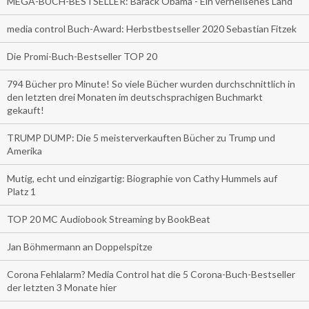
MEGA-BUCH-BESTSELLER: Barack Obama - Ein verheißenes Land
media control Buch-Award: Herbstbestseller 2020 Sebastian Fitzek
Die Promi-Buch-Bestseller TOP 20
794 Bücher pro Minute! So viele Bücher wurden durchschnittlich in
den letzten drei Monaten im deutschsprachigen Buchmarkt
gekauft!
TRUMP DUMP: Die 5 meisterverkauften Bücher zu Trump und
Amerika
Mutig, echt und einzigartig: Biographie von Cathy Hummels auf
Platz 1
TOP 20 MC Audiobook Streaming by BookBeat
Jan Böhmermann an Doppelspitze
Corona Fehlalarm? Media Control hat die 5 Corona-Buch-Bestseller
der letzten 3 Monate hier