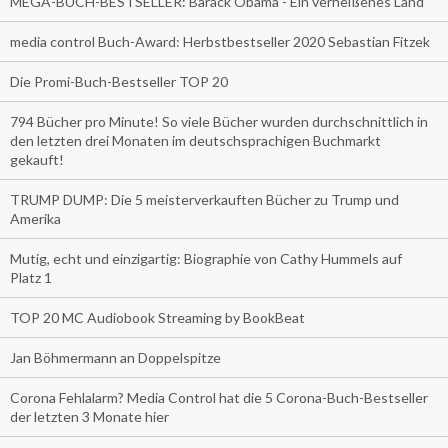
MEGA-BUCH-BESTSELLER: Barack Obama - Ein verheißenes Land
media control Buch-Award: Herbstbestseller 2020 Sebastian Fitzek
Die Promi-Buch-Bestseller TOP 20
794 Bücher pro Minute! So viele Bücher wurden durchschnittlich in
den letzten drei Monaten im deutschsprachigen Buchmarkt
gekauft!
TRUMP DUMP: Die 5 meisterverkauften Bücher zu Trump und
Amerika
Mutig, echt und einzigartig: Biographie von Cathy Hummels auf
Platz 1
TOP 20 MC Audiobook Streaming by BookBeat
Jan Böhmermann an Doppelspitze
Corona Fehlalarm? Media Control hat die 5 Corona-Buch-Bestseller
der letzten 3 Monate hier