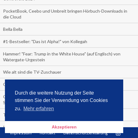
PocketBook, Ceebo und Umbreit bringen Hörbuch-Downloads in
die Cloud
Bella Bella
#1-Bestseller: "Das ist Alpha!" von Kollegah
Hammer! "Fear: Trump in the White House" (auf Englisch) von
Watergate-Urgestein
Wie alt sind die TV-Zuschauer
Geisterfahrer auf Überholspur
Durch die weitere Nutzung der Seite
Gegen Einsamkeit: Single-Haushalte schauen täglich fast 6
stimmen Sie der Verwendung von Cookies
Stunden TV
zu.
Mehr erfahren
TV-Quote:
Italienisches Kochbuch schießt auf Nummer 1 in Deutschland,
Akzeptieren
Impressum
Kontakt
Datenschutzerklärung
Österreich und Schweiz