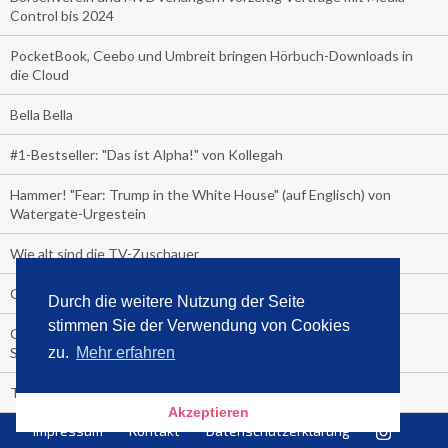
Control bis 2024
PocketBook, Ceebo und Umbreit bringen Hörbuch-Downloads in
die Cloud
Bella Bella
#1-Bestseller: "Das ist Alpha!" von Kollegah
Hammer! "Fear: Trump in the White House" (auf Englisch) von
Watergate-Urgestein
Wie alt sind die TV-Zuschauer
Geisterfahrer auf Überholspur
Durch die weitere Nutzung der Seite
stimmen Sie der Verwendung von Cookies
Gegen Einsamkeit: Single-Haushalte schauen täglich fast 6
Stunden TV
zu.
Mehr erfahren
TV-Quote:
Akzeptieren
Impressum
Kontakt
Datenschutzerklärung
Italienisches Kochbuch schießt auf Nummer 1 in Deutschland,